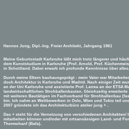
Hannes Jung, Dipl.-Ing. Freier Architekt, Jahrgang 1961
Meine Geburtsstadt Karlsruhe läßt mich trotz längerer und häuf
dem Kunststudium in Karlsruhe (Prof. Arnold, Prof. Küchenmeiste
in Schottland. Dabei erwarb ich profunde Kenntnisse über alles,
Durch meine Eltern bauhausgeprägt - mein Vater war Mitarbeiter
doch Architektur in Karlsruhe und Madrid. Nach einiger Zeit wu
an der Uni Karlsruhe und assistierte Prof. Larrea an der ETSA 
landwirtschaftlichen Strohballenbauten. Gleichzeitig erweiter
mit weiteren Bautätigen im Fachverband für Strohballenbau (fas
bin. Ich nahm an Wettbewerben in Oslo, Wien und Tokio teil
2007 gründete ich das Architekturbüro atelier jung + .
Das + steht für die Vernetzung von verschiedenen Architekten/ In
mitarbeiten können und/oder mit ortsansässigen Land- und Fors
Thermohanf (Bafa).